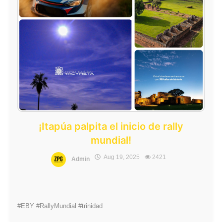
¡Itapúa palpita el inicio de rally
mundial!
Aug 19, 2025
2421
Admin
#EBY #RallyMundial #trinidad