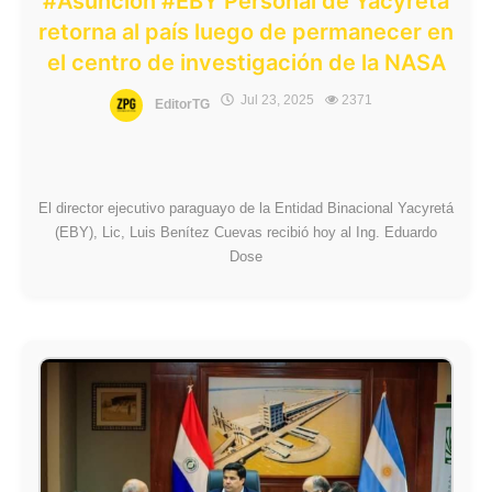
#Asunción #EBY Personal de Yacyretá
retorna al país luego de permanecer en
el centro de investigación de la NASA
Jul 23, 2025
2371
EditorTG
El director ejecutivo paraguayo de la Entidad Binacional Yacyretá
(EBY), Lic, Luis Benítez Cuevas recibió hoy al Ing. Eduardo
Dose