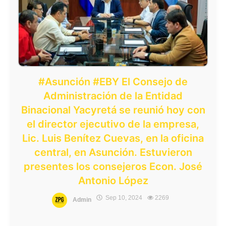
#Asunción #EBY El Consejo de
Administración de la Entidad
Binacional Yacyretá se reunió hoy con
el director ejecutivo de la empresa,
Lic. Luis Benítez Cuevas, en la oficina
central, en Asunción. Estuvieron
presentes los consejeros Econ. José
Antonio López
Sep 10, 2024
2269
Admin