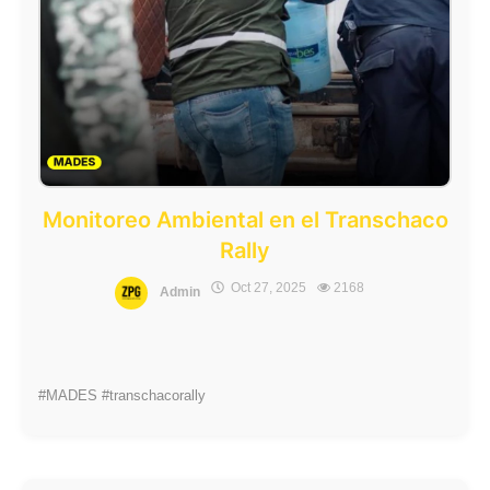
Monitoreo Ambiental en el Transchaco
Rally
Oct 27, 2025
2168
Admin
#MADES #transchacorally