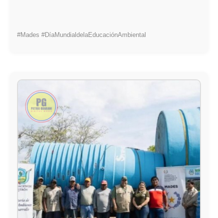
#Mades #DíaMundialdelaEducaciónAmbiental