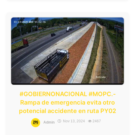
#GOBIERNONACIONAL #MOPC.-
Rampa de emergencia evita otro
potencial accidente en ruta PY02
Nov 13, 2024
2467
Admin