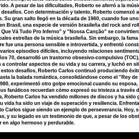
ido. A pesar de las dificultades, Roberto se aferró a la mú
 desafíos. Con determinación y talento, Roberto comenzó a c
. Su gran salto llegó en la década de 1960, cuando fue un
Brasil, una especie de versión brasileña del rock and roll
ue Vá Tudo Pro Inferno" y "Nossa Canção" se convirtieron
ales estrellas de la música brasileña. Sin embargo, la fama
 fue una persona sensible e introvertida, y enfrentó consta
 varios episodios difíciles, incluyendo relaciones sentimen
ños 70, desarrolló un trastorno obsesivo-compulsivo (TOC)
a controlar aspectos de su vida y su carrera, y luchó en si
estos desafíos, Roberto Carlos continuó produciendo éxito
asta la balada romántica, consolidándose como el "Rey de 
980, experimentó otro golpe emocional cuando su esposa, Ma
us fanáticos recuerdan cómo expresó su tristeza a través 
rera, Roberto Carlos ha vendido millones de discos y ha si
su vida ha sido un viaje de superación y resiliencia. Enfren
to Carlos sigue siendo un ejemplo de perseverancia. Hoy, 
, y su legado es un testimonio de que, a pesar de los obstác
r en algo hermoso y perdurable.