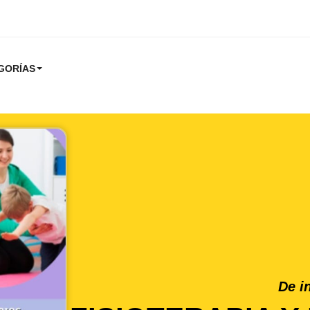
GORÍAS
De i