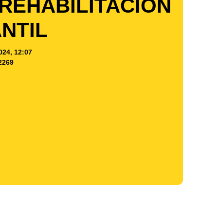
 REHABILITACION
ANTIL
024, 12:07
2269