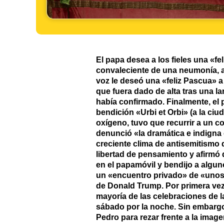
El papa desea a los fieles una «f
convaleciente de una neumonía, ap
voz le deseó una «feliz Pascua» 
que fuera dado de alta tras una la
había confirmado. Finalmente, el 
bendición «Urbi et Orbi» (a la ci
oxígeno, tuvo que recurrir a un c
denunció «la dramática e indigna 
creciente clima de antisemitismo 
libertad de pensamiento y afirmó 
en el papamóvil y bendijo a algun
un «encuentro privado» de «unos 
de Donald Trump. Por primera vez d
mayoría de las celebraciones de la
sábado por la noche. Sin embargo, 
Pedro para rezar frente a la image