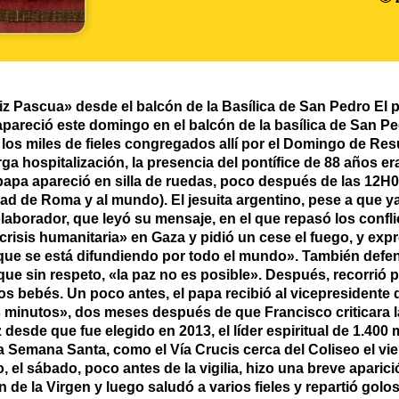
eliz Pascua» desde el balcón de la Basílica de San Pedro El 
areció este domingo en el balcón de la basílica de San Pe
a los miles de fieles congregados allí por el Domingo de R
rga hospitalización, la presencia del pontífice de 88 años era
papa apareció en silla de ruedas, poco después de las 12H0
udad de Roma y al mundo). El jesuita argentino, pese a que y
olaborador, que leyó su mensaje, en el que repasó los confl
crisis humanitaria» en Gaza y pidió un cese el fuego, y ex
que se está difundiendo por todo el mundo». También defendió
que sin respeto, «la paz no es posible». Después, recorrió 
os bebés. Un poco antes, el papa recibió al vicepresident
minutos», dos meses después de que Francisco criticara la 
esde que fue elegido en 2013, el líder espiritual de 1.400 mi
 Semana Santa, como el Vía Crucis cerca del Coliseo el viern
el sábado, poco antes de la vigilia, hizo una breve aparici
n de la Virgen y luego saludó a varios fieles y repartió golo