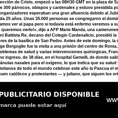
cción de Cristo, empezó a las 08H30 GMT en la plaza de S
e 300 párrocos, obispos y cardenales y estuvo presidida por
rganizadores esperaban una gran afluencia debido al Jubi
 cada 25 años. Unas 35.000 personas se congregaron el domi
ramos ver al papa pero si todavía está enfermo veremos a s
o queremos verlo!», dijo a AFP Marie Manda, una camerunes
i Battista Re, decano del Colegio Cardenalicio, presidió la v
res de la basílica de San Pedro. Antes de este domingo, la ú
ge Bergoglio fue la visita a una prisión del centro de Roma,
roblemas de salud y varias intervenciones quirúrgicas, Fran
 ingreso, de 38 días, en el hospital Gemelli, de donde sali
cánulas nasales para el oxígeno, lo que indica que su salud
cristianos de todo el mundo celebran este año la Pascua el 
en católicos y protestantes — y juliano, que siguen los o