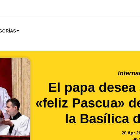
GORÍAS
Interna
El papa desea 
«feliz Pascua» d
la Basílica
20 Apr 2