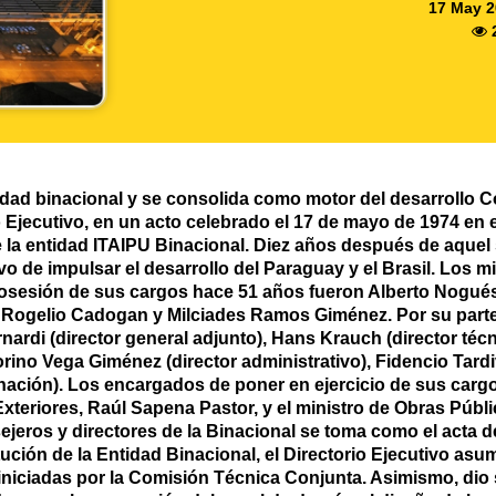
17 May 2
ad binacional y se consolida como motor del desarrollo C
o Ejecutivo, en un acto celebrado el 17 de mayo de 1974 en 
e la entidad ITAIPU Binacional. Diez años después de aquel
tivo de impulsar el desarrollo del Paraguay y el Brasil. Lo
sesión de sus cargos hace 51 años fueron Alberto Nogués,
Rogelio Cadogan y Milciades Ramos Giménez. Por su parte, 
ardi (director general adjunto), Hans Krauch (director téc
torino Vega Giménez (director administrativo), Fidencio Tardi
dinación). Los encargados de poner en ejercicio de sus car
Exteriores, Raúl Sapena Pastor, y el ministro de Obras Púb
ejeros y directores de la Binacional se toma como el acta 
ución de la Entidad Binacional, el Directorio Ejecutivo asu
iniciadas por la Comisión Técnica Conjunta. Asimismo, dio 