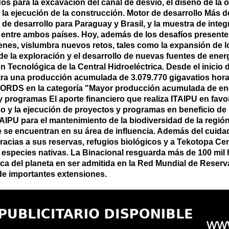
s para la excavación del canal de desvío, el diseño de la o
y la ejecución de la construcción. Motor de desarrollo Más 
 de desarrollo para Paraguay y Brasil, y la muestra de int
s entre ambos países. Hoy, además de los desafíos presentes,
es, vislumbra nuevos retos, tales como la expansión de l
e la exploración y el desarrollo de nuevas fuentes de ener
n Tecnológica de la Central Hidroeléctrica. Desde el inici
stra una producción acumulada de 3.079.770 gigavatios hora 
S en la categoría "Mayor producción acumulada de energí
 programas El aporte financiero que realiza ITAIPU en favo
o y la ejecución de proyectos y programas en beneficio de
TAIPU para el mantenimiento de la biodiversidad de la región
e se encuentran en su área de influencia. Además del cuida
 gracias a sus reservas, refugios biológicos y a Tekotopa C
 especies nativas. La Binacional resguarda más de 100 mil
trica del planeta en ser admitida en la Red Mundial de Rese
de importantes extensiones.