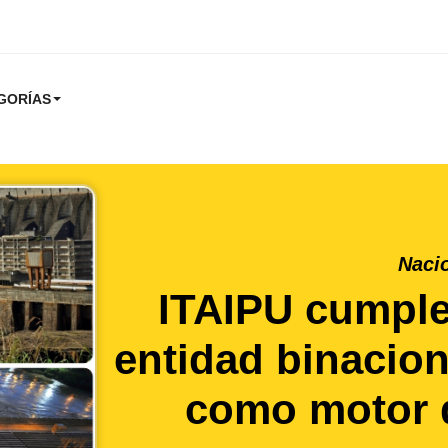
GORÍAS
Naci
ITAIPU cumpl
entidad binacion
como motor d