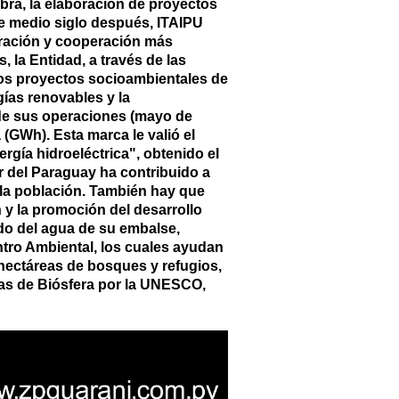
bra, la elaboración de proyectos
de medio siglo después, ITAIPU
egración y cooperación más
 la Entidad, a través de las
os proyectos socioambientales de
gías renovables y la
o de sus operaciones (mayo de
(GWh). Esta marca le valió el
a hidroeléctrica", obtenido el
r del Paraguay ha contribuido a
 la población. También hay que
 y la promoción del desarrollo
do del agua de su embalse,
entro Ambiental, los cuales ayudan
 hectáreas de bosques y refugios,
rvas de Biósfera por la UNESCO,