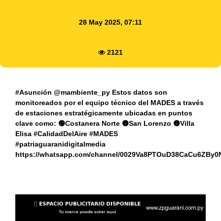
28 May 2025, 07:11
2121
#Asunción @mambiente_py Estos datos son
monitoreados por el equipo técnico del MADES a través
de estaciones estratégicamente ubicadas en puntos
clave como: 🟢Costanera Norte 🟡San Lorenzo 🟡Villa
Elisa #CalidadDelAire #MADES
#patriaguaranidigitalmedia
https://whatsapp.com/channel/0029Va8PTOuD38CaCu6ZBy0