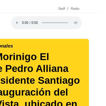
Staff
/
Radio
onales
orinigo El
e Pedro Alliana
sidente Santiago
nauguración del
ista, ubicado en