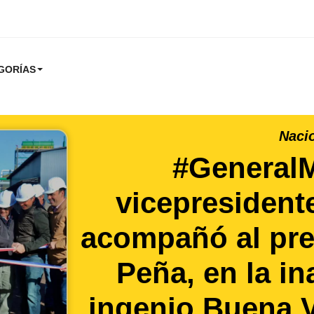
GORÍAS
Naci
#GeneralM
vicepresident
acompañó al pre
Peña, en la i
ingenio Buena V