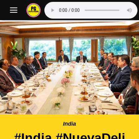
India
#India #NuevaDeli