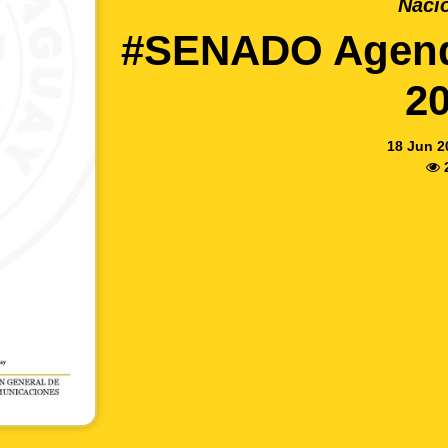
Naci
#SENADO Agenda
2
18 Jun 2