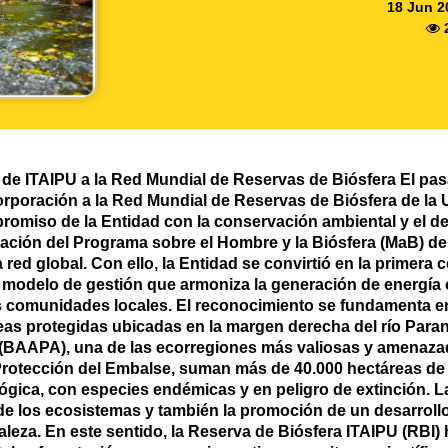
18 Jun 2
 de ITAIPU a la Red Mundial de Reservas de Biósfera El pas
poración a la Red Mundial de Reservas de Biósfera de l
romiso de la Entidad con la conservación ambiental y el desa
ación del Programa sobre el Hombre y la Biósfera (MaB) d
a red global. Con ello, la Entidad se convirtió en la primera 
u modelo de gestión que armoniza la generación de energía 
as comunidades locales. El reconocimiento se fundamenta en
as protegidas ubicadas en la margen derecha del río Paraná
 (BAAPA), una de las ecorregiones más valiosas y amenazad
 Protección del Embalse, suman más de 40.000 hectáreas de
ógica, con especies endémicas y en peligro de extinción.
de los ecosistemas y también la promoción de un desarrollo
uraleza. En este sentido, la Reserva de Biósfera ITAIPU (RBI