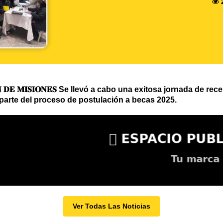
𝐎́𝐍 𝐃𝐄 𝐌𝐈𝐒𝐈𝐎𝐍𝐄𝐒 Se llevó a cabo una exitosa jornada de
parte del proceso de postulación a becas 2025.
Ver Todas Las Noticias