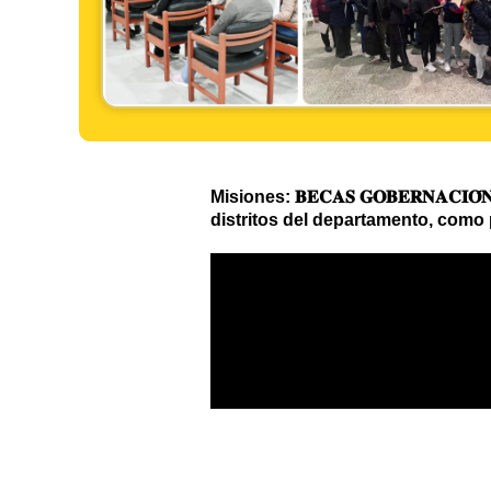
Misiones: 𝐁𝐄𝐂𝐀𝐒 𝐆𝐎𝐁𝐄𝐑𝐍𝐀𝐂
distritos del departamento, como 