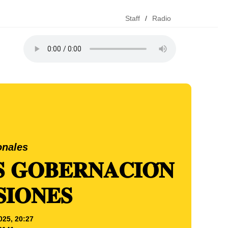
Staff
/
Radio
onales
𝐆𝐎𝐁𝐄𝐑𝐍𝐀𝐂𝐈𝐎́𝐍
𝐈𝐎𝐍𝐄𝐒
025, 20:27