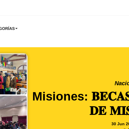
GORÍAS
Naci
Misiones: 𝐁𝐄𝐂𝐀𝐒 
𝐃𝐄 𝐌𝐈
30 Jun 2