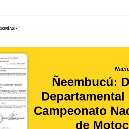
GORÍAS
Naci
Ñeembucú: De
Departamental 
Campeonato Nac
de Motoc