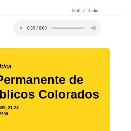
Staff
/
Radio
itica
Permanente de
blicos Colorados
025, 21:28
2300