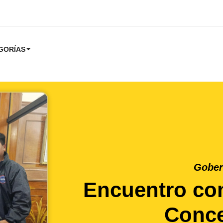
GORÍAS
Gober
Encuentro co
Conc