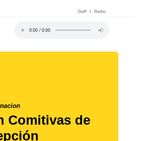
Staff
/
Radio
nacion
n Comitivas de
epción