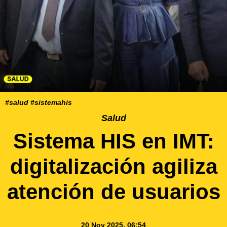
#salud #sistemahis
Salud
Sistema HIS en IMT:
digitalización agiliza
atención de usuarios
20 Nov 2025, 06:54