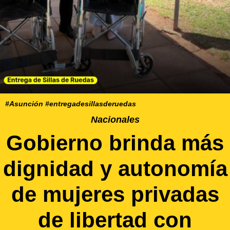
#Asunción #entregadesillasderuedas
Nacionales
Gobierno brinda más
dignidad y autonomía
de mujeres privadas
de libertad con