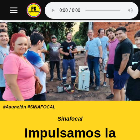
#Asunción #SINAFOCAL
Sinafocal
Impulsamos la