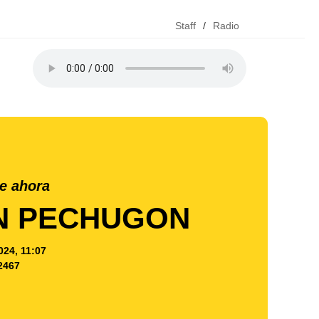
Staff
/
Radio
e ahora
EN PECHUGON
024, 11:07
2467