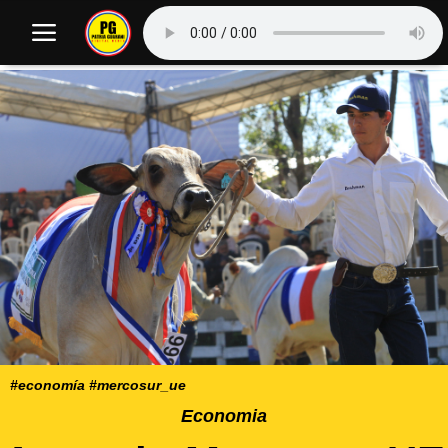
#economía #mercosur_ue
Economia