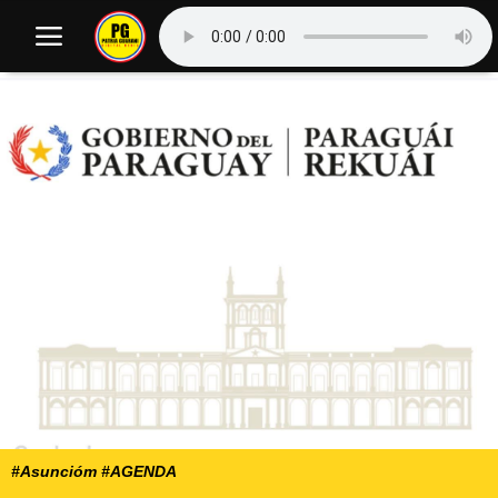
#Asuncióm #AGENDA