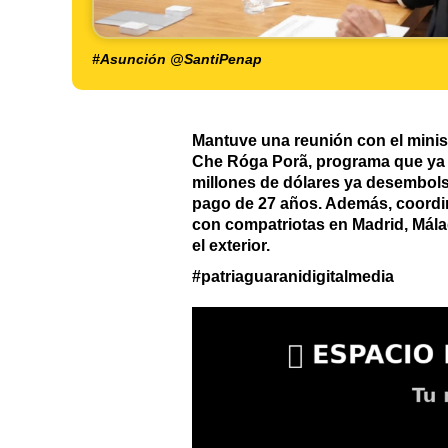
#Asunción @SantiPenap
Mantuve una reunión con el minist
Che Róga Porã, programa que ya c
millones de dólares ya desembolsa
pago de 27 años. Además, coordin
con compatriotas en Madrid, Málag
el exterior.
#patriaguaranidigitalmedia