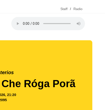
Staff
/
Radio
terios
 Che Róga Porã
026, 21:20
2095