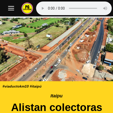
#viaductokm10 #itaipú
Itaipu
Alistan colectoras