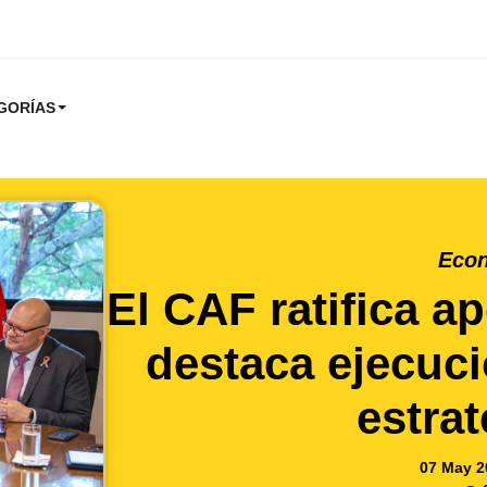
GORÍAS
Eco
El CAF ratifica a
destaca ejecuc
estra
07 May 2