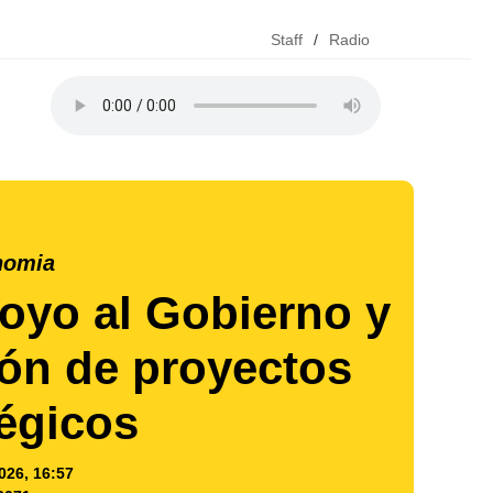
Staff
/
Radio
nomia
poyo al Gobierno y
ión de proyectos
tégicos
026, 16:57