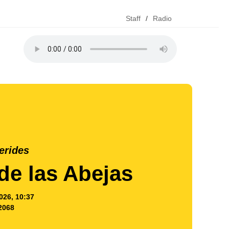
Staff
/
Radio
erides
de las Abejas
026, 10:37
2068