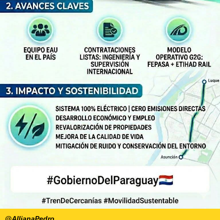
@AllianaPedro