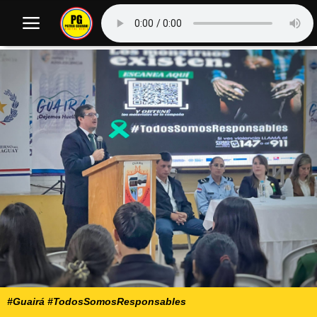
#Guairá #TodosSomosResponsables