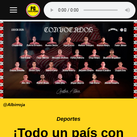
@Albirroja
Deportes
¡Todo un país con