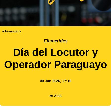
#Asunción
Efemerides
Día del Locutor y
Operador Paraguayo
09 Jun 2026, 17:16
2066