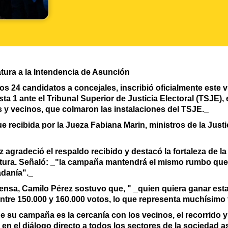
atura a la Intendencia de Asunción
 24 candidatos a concejales, inscribió oficialmente este v
sta 1 ante el Tribunal Superior de Justicia Electoral (TSJE
as y vecinos, que colmaron las instalaciones del TSJE._
e recibida por la Jueza Fabiana Marin, ministros de la Justi
 agradeció el respaldo recibido y destacó la fortaleza de la 
tura. Señaló: _"la campaña mantendrá el mismo rumbo que 
adanía"._
ensa, Camilo Pérez sostuvo que, " _quien quiera ganar esta
ntre 150.000 y 160.000 votos, lo que representa muchísimo 
 su campaña es la cercanía con los vecinos, el recorrido y v
en el diálogo directo a todos los sectores de la sociedad