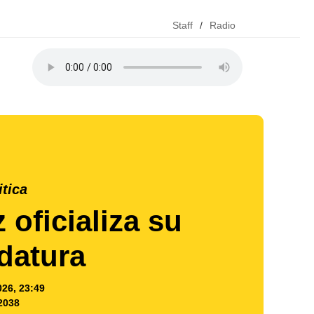
Staff
/
Radio
itica
 oficializa su
datura
026, 23:49
2038