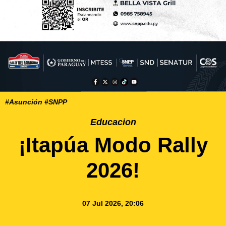
#Asunción #SNPP
Educacion
¡Itapúa Modo Rally
2026!
07 Jul 2026, 20:06